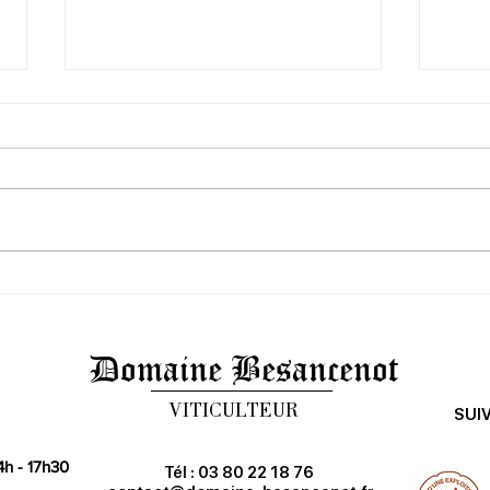
Nous restons ouverts les jours
Nuit
fériés
doma
Domaine Besancenot
VITICULTEUR
SUI
4h - 17h30
Tél : 03 80 22 18 76