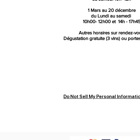
1 Mars au 20 décembre
du Lundi au samedi
10h00- 12h00 et 14h - 17h4
Autres horaires sur rendez-vo
Dégustation gratuite (3 vins) ou porte
Vous planifiez votre prochain voy
Recherchez sur
kaya
L’abus d’alcool est dangereux p
avec modération
Do Not Sell My Personal Informati