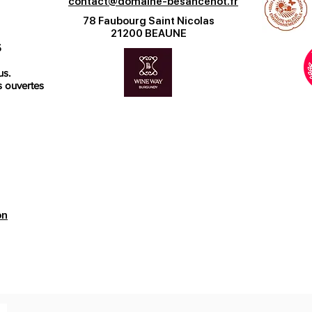
contact@domaine-besancenot.fr
78 Faubourg Saint Nicolas
21200 BEAUNE
5
us.
s ouvertes
age à Beaune ?
k
our la santé. Consommer
on