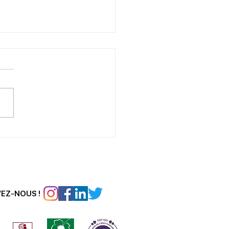
 des Monuments au
ine
VEZ-NOUS !