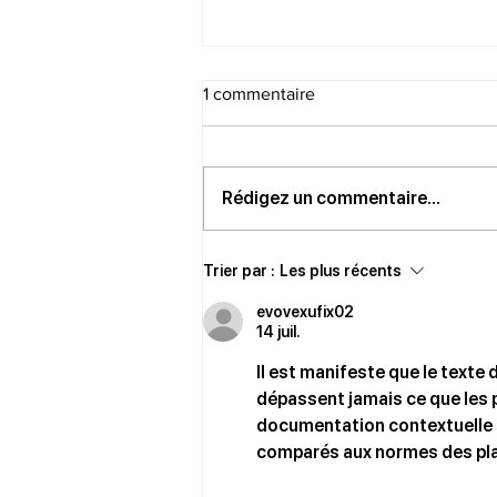
1 commentaire
Rédigez un commentaire...
Nous restons ouverts les jours
Trier par :
Les plus récents
fériés
evovexufix02
14 juil.
Il est manifeste que le texte
dépassent jamais ce que les p
documentation contextuelle s
comparés aux normes des pl