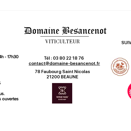
Domaine Besancenot
VITICULTEUR
SUI
4h - 17h30
Tél : 03 80 22 18 76
contact@domaine-besancenot.fr
78 Faubourg Saint Nicolas
21200 BEAUNE
5
us.
s ouvertes
age à Beaune ?
k