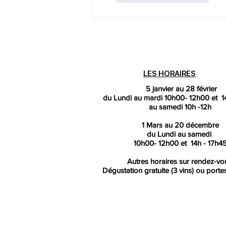
LES HORAIRES
5 janvier au 28 février
du Lundi au mardi
10h00- 12h00 et 1
au samedi 10h -12h
1 Mars au 20 décembre
du Lundi au samedi
10h00- 12h00 et 14h - 17h4
Autres horaires sur rendez-vo
Dégustation gratuite (3 vins) ou porte
Vous planifiez votre prochain voy
Recherchez sur
kaya