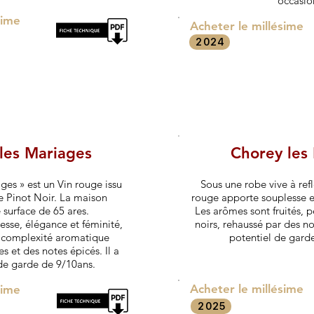
occasio
sime
Acheter le millésime
2024
les Mariages
Chorey les
es » est un Vin rouge issu
Sous une robe vive à refl
 Pinot Noir. La maison
rouge apporte souplesse et
 surface de 65 ares.
Les arômes sont fruités, pe
nesse, élégance et féminité,
noirs, rehaussé par des no
e complexité aromatique
potentiel de garde
es et des notes épicés. Il a
de garde de 9/10ans.
Acheter le millésime
sime
2025