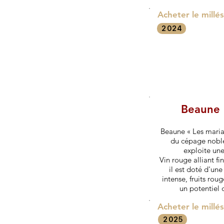
Acheter le millé
2024
Beaune 
Beaune « Les mariag
du cépage noble
exploite une
Vin rouge alliant fi
il est doté d'un
intense, fruits roug
un potentiel 
Acheter le millé
2025