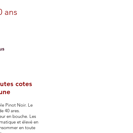
0 ans
 crus
utes cotes
une
le Pinot Noir. Le
e 40 ares.
eur en bouche. Les
omatique et élevé en
consommer en toute