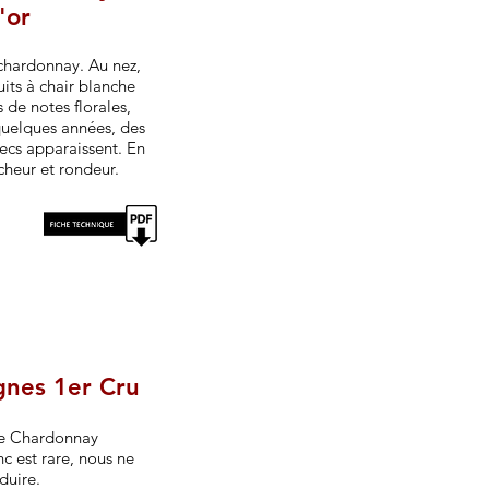
'or
chardonnay. Au nez,
uits à chair blanche
de notes florales,
quelques années, des
secs apparaissent. En
cheur et rondeur.
gnes 1er Cru
ge Chardonnay
c est rare, nous ne
duire.