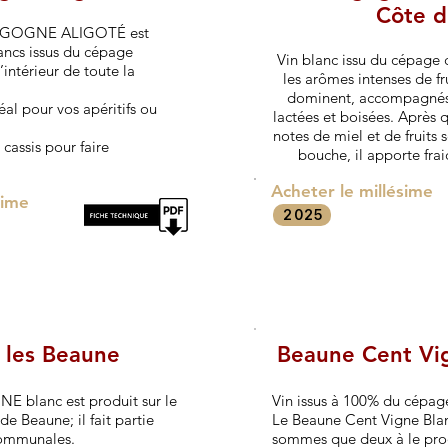
Côte d
URGOGNE ALIGOTÉ est
lancs issus du cépage
Vin blanc issu du cépage 
’intérieur de toute la
les arômes intenses de fr
dominent, accompagnés 
idéal pour vos apéritifs ou
lactées et boisées. Après 
notes de miel et de fruits 
cassis pour faire
bouche, il apporte frai
Acheter le millésime
sime
2025
 les Beaune
Beaune Cent Vi
 blanc est produit sur le
Vin issus à 100% du cépa
de Beaune; il fait partie
Le Beaune Cent Vigne Blan
Communales.
sommes que deux à le pro