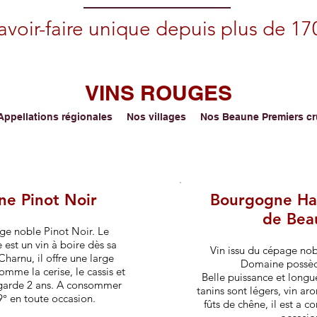
avoir-faire unique depuis plus de 17
VINS ROUGES
Appellations régionales Nos villages Nos Beaune Premiers
e Pinot Noir
Bourgogne Ha
de Bea
ge noble Pinot Noir. Le
st un vin à boire dès sa
Vin issu du cépage nob
harnu, il offre une large
Domaine possèd
omme la cerise, le cassis et
Belle puissance et longu
e garde 2 ans. A consommer
tanins sont légers, vin ar
9° en toute occasion.
fûts de chêne, il est a 