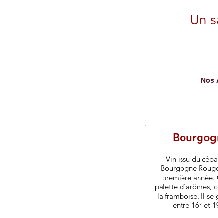
Un s
Nos 
Bourgogn
Vin issu du cépa
Bourgogne Rouge e
première année. C
palette d'arômes, c
la framboise. Il s
entre 16° et 1