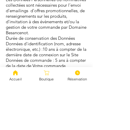
collectées sont nécessaires pour l’envoi
d’emailings d’offres promotionnelles, de
renseignements sur les produits,
d’invitation à des évènements et/ou la
gestion de votre commande par Domaine
Besancenot.
Durée de conservation des Données
Données d'identification (nom, adresse
électronique, etc.) :10 ans à compter de la
dernière date de connexion sur le Site
Données de commande : 5 ans à compter
de la date de Votre commande
Logs de connexion : 1 an à compter de
chaque connexion
Accueil
Boutique
Réservation
Cookies : 13 mois à compter de leur
dépôt sur Votre ordinateur ou terminal de
consultation du Site.
Sécurité des Données Personnelles
Nous nous efforçons de mettre en place
toutes précautions utiles pour préserver la
confidentialité et la sécurité des données
personnelles traitées et empêcher qu’elles
ne soient déformées ou que des tiers non