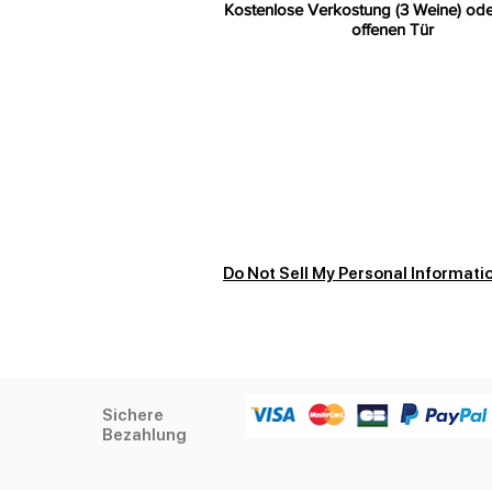
Kostenlose Verkostung (3 Weine) ode
offenen Tür
Vous planifiez votre prochain voy
Recherchez sur
kaya
Alkoholmissbrauch ist gefährlich 
Maßen konsumieren
Do Not Sell My Personal Informati
Sichere
Bezahlung