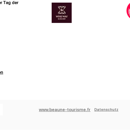
r Tag der
age à Beaune ?
k
für Ihre Gesundheit. In
on
www.beaune-tourisme.fr
Datenschutz