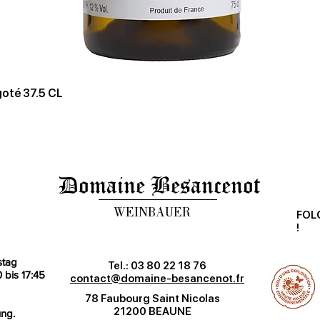
oté 37.5 CL
Domaine Besancenot
WEINBAUER
FOL
!
stag
Tel.: 03 80 22 18 76
 bis 17:45
contact@domaine-besancenot.fr
78 Faubourg Saint Nicolas
21200 BEAUNE
ng.