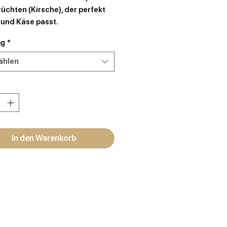
rüchten (Kirsche), der perfekt
 und Käse passt.
ng
*
ählen
*
In den Warenkorb