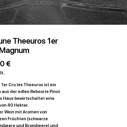
une Theeuros 1er
 Magnum
Preis
0 €
St.
1er Cru les Theeuros ist ein
 aus der edlen Rebsorte Pinot
as Haus bewirtschaftet eine
von 40 Hektar.
er Wein mit Aromen von
zen Früchten (schwarze
isbeere und Brombeere) und