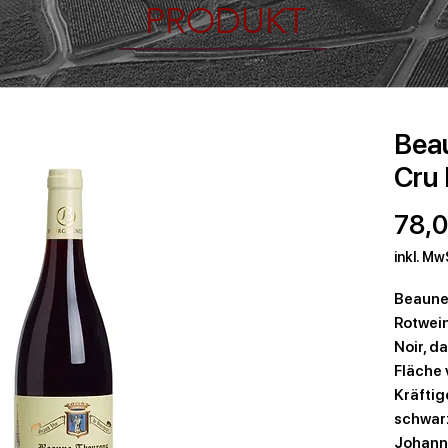
PRODUKT
Bea
Cru
78,0
inkl. Mw
Beaune 
Rotwein
Noir, d
Fläche 
Kräftig
schwar
Johann