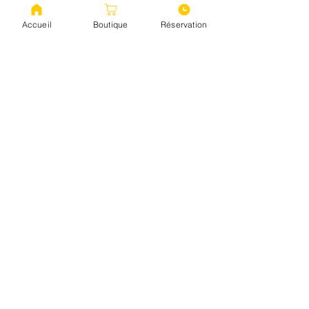
Accueil
Boutique
Réservation
Tel.:
03 80 22 18 76
contact@domaine-besancenot.fr
78 Faubourg Saint Nicolas
21200 BEAUNE
Do Not Sell My Personal
Information
Alkoholmissbrauch ist gefährlich
für Ihre Gesundheit. In Maßen
konsumieren
Sichere Bezahlung