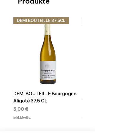
Produkte
DEMI BOUTEILLE 37.5CL
DEMI BOUTEILLE 37.5C
DEMI BOUTEILLE Bourgogne
DEMI BOUTEILLE Beaun
Aligoté 37.5 CL
Vignes 1er Cru blanc 3
Preis
Preis
5,00 €
22,00 €
inkl. MwSt.
inkl. MwSt.